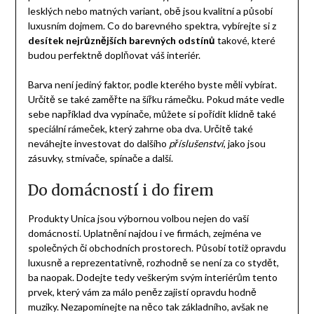
lesklých nebo matných variant, obě jsou kvalitní a působí
luxusním dojmem. Co do barevného spektra, vybírejte si z
desítek nejrůznějších barevných odstínů
takové, které
budou perfektně doplňovat váš interiér.
Barva není jediný faktor, podle kterého byste měli vybírat.
Určitě se také zaměřte na šířku rámečku. Pokud máte vedle
sebe například dva vypínače, můžete si pořídit klidně také
speciální rámeček, který zahrne oba dva. Určitě také
neváhejte investovat do dalšího
příslušenství
, jako jsou
zásuvky, stmívače, spínače a další.
Do domácností i do firem
Produkty Unica jsou výbornou volbou nejen do vaší
domácnosti. Uplatnění najdou i ve firmách, zejména ve
společných či obchodních prostorech. Působí totiž opravdu
luxusně a reprezentativně, rozhodně se není za co stydět,
ba naopak. Dodejte tedy veškerým svým interiérům tento
prvek, který vám za málo peněz zajistí opravdu hodně
muziky. Nezapomínejte na něco tak základního, avšak ne