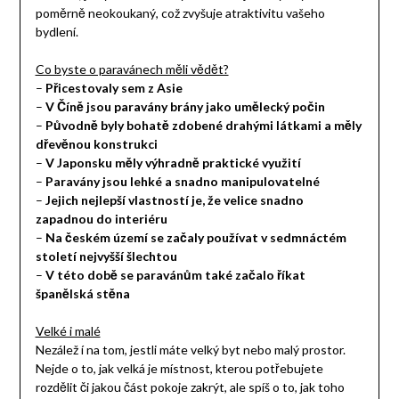
poměrně neokoukaný, což zvyšuje atraktivitu vašeho
bydlení.
Co byste o paravánech měli vědět?
–
Přicestovaly sem z Asie
–
V Číně jsou paravány brány jako umělecký počin
–
Původně byly bohatě zdobené drahými látkami a měly
dřevěnou konstrukci
–
V Japonsku měly výhradně praktické využití
–
Paravány jsou lehké a snadno manipulovatelné
–
Jejich nejlepší vlastností je, že velice snadno
zapadnou do interiéru
–
Na českém území se začaly používat v sedmnáctém
století nejvyšší šlechtou
–
V této době se paravánům také začalo říkat
španělská stěna
Velké i malé
Nezálež í na tom, jestli máte velký byt nebo malý prostor.
Nejde o to, jak velká je místnost, kterou potřebujete
rozdělit či jakou část pokoje zakrýt, ale spíš o to, jak toho