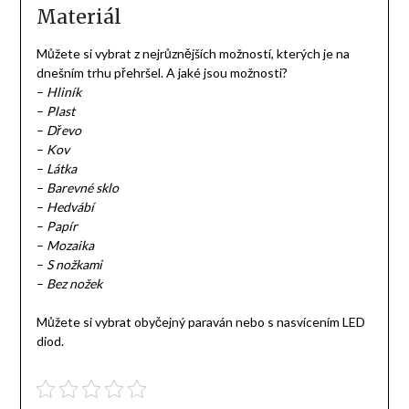
Materiál
Můžete si vybrat z nejrůznějších možností, kterých je na
dnešním trhu přehršel. A jaké jsou možnosti?
–
Hliník
–
Plast
–
Dřevo
–
Kov
–
Látka
–
Barevné sklo
–
Hedvábí
–
Papír
–
Mozaika
–
S nožkami
–
Bez nožek
Můžete si vybrat obyčejný paraván nebo s nasvícením LED
diod.