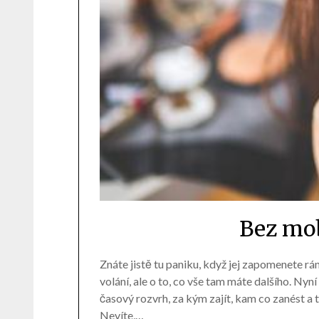
Bez mob
Znáte jistě tu paniku, když jej zapomenete rá
volání, ale o to, co vše tam máte dalšího. Nyn
časový rozvrh, za kým zajít, kam co zanést 
Nevíte,…