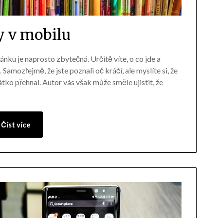
y v mobilu
nku je naprosto zbytečná. Určitě víte, o co jde a
Samozřejmě, že jste poznali oč kráčí, ale myslíte si, že
tko přehnal. Autor vás však může směle ujistit, že
Číst více