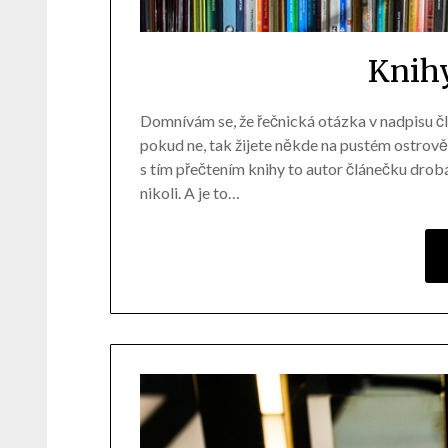
Knih
Domnívám se, že řečnická otázka v nadpisu člá
pokud ne, tak žijete někde na pustém ostrově. 
s tím přečtením knihy to autor článečku drobá
nikoli. A je to…