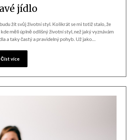
avé jídlo
du žít svůj životní styl. Kolikrát se mi totiž stalo, že
de měli úplně odlišný životní styl, než jaký vyznávám
jídla a taky častý a pravidelný pohyb. Už jako…
Číst více