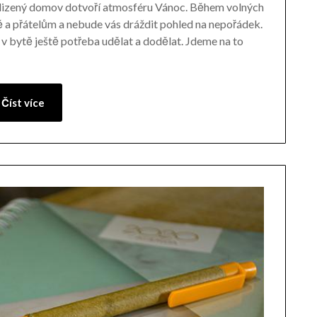
uklizený domov dotvoří atmosféru Vánoc. Během volných
ě a přátelům a nebude vás dráždit pohled na nepořádek.
 v bytě ještě potřeba udělat a dodělat. Jdeme na to
Číst více