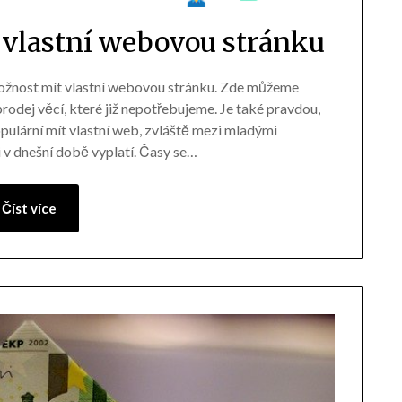
 vlastní webovou stránku
 možnost mít vlastní webovou stránku. Zde můžeme
rodej věcí, které již nepotřebujeme. Je také pravdou,
opulární mít vlastní web, zvláště mezi mladými
i v dnešní době vyplatí. Časy se…
Číst více