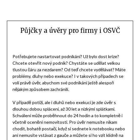
Půjčky a úvěry pro firmy i OSVČ
Potřebujete nastartovat podnikání? Už bylo dost krize?
Chcete otevřít nový podnik? Chystáte se udělat velkou
tlustou čáru za nezdarem? Od teď chcete vydělávat? Máte
problémy, dluhy nebo exekuce? I v takových případech se
volí právě úvěr, abychom své podnikání ještě alespoň
nějakým způsobem zachránili.
V případě potíží, ale i dluhů nebo exekucí je zde úvěr s
dlouhou dobou splácení, až 30 let a nízkými splátkami.
Schválení může proběhnout do 24 hodin a to kompletně i
včetně ocenění nemovitosti. Pro úvěr nemusíte nikam
chodit, bohatě postačí, když si sednete k notebooku nebo
ani nemusíte vstávat z gauče a můžete si ho vzít klidně na