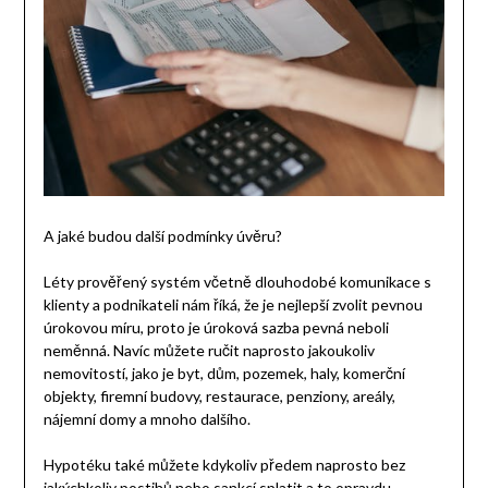
A jaké budou další podmínky úvěru?
Léty prověřený systém včetně dlouhodobé komunikace s
klienty a podnikateli nám říká, že je nejlepší zvolit pevnou
úrokovou míru, proto je úroková sazba pevná neboli
neměnná. Navíc můžete ručit naprosto jakoukoliv
nemovitostí, jako je byt, dům, pozemek, haly, komerční
objekty, firemní budovy, restaurace, penziony, areály,
nájemní domy a mnoho dalšího.
Hypotéku také můžete kdykoliv předem naprosto bez
jakýchkoliv postihů nebo sankcí splatit a to opravdu