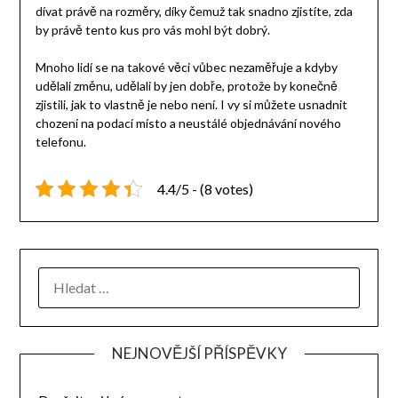
dívat právě na rozměry, díky čemuž tak snadno zjistíte, zda
by právě tento kus pro vás mohl být dobrý.
Mnoho lidí se na takové věci vůbec nezaměřuje a kdyby
udělali změnu, udělali by jen dobře, protože by konečně
zjistili, jak to vlastně je nebo není. I vy si můžete usnadnit
chození na podací místo a neustálé objednávání nového
telefonu.
4.4/5 - (8 votes)
NEJNOVĚJŠÍ PŘÍSPĚVKY