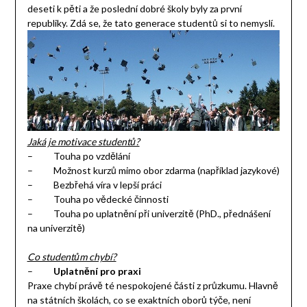
deseti k pěti a že poslední dobré školy byly za první
republiky. Zdá se, že tato generace studentů si to nemyslí.
Jaká je motivace studentů?
– Touha po vzdělání
– Možnost kurzů mimo obor zdarma (například jazykové)
– Bezbřehá víra v lepší práci
– Touha po vědecké činnosti
– Touha po uplatnění při univerzitě (PhD., přednášení
na univerzitě)
Co studentům chybí?
–
Uplatnění pro praxi
Praxe chybí právě té nespokojené části z průzkumu. Hlavně
na státních školách, co se exaktních oborů týče, není