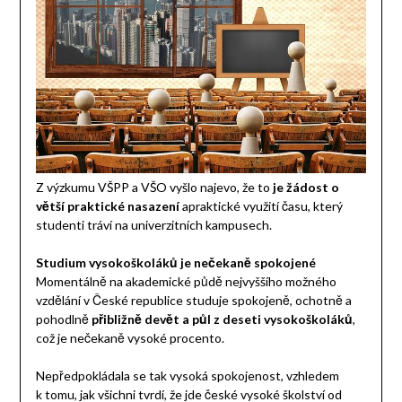
Z výzkumu VŠPP a VŠO vyšlo najevo, že to
je žádost o
větší praktické nasazení
apraktické využití času, který
studenti tráví na univerzitních kampusech.
Studium vysokoškoláků je nečekaně spokojené
Momentálně na akademické půdě nejvyššího možného
vzdělání v České republice studuje spokojeně, ochotně a
pohodlně
přibližně devět a půl z deseti vysokoškoláků
,
což je nečekaně vysoké procento.
Nepředpokládala se tak vysoká spokojenost, vzhledem
k tomu, jak všichni tvrdí, že jde české vysoké školství od