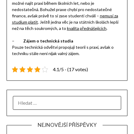
možné najít praxi během školních let, nebo je
nedostatečná. Bohužel praxe chybí pro nedostatečné
finance, avšak právě to si zase studenti chválí –
nemusí za
studium platit
. Ještě jedna věc je na státních školách lepší
než na těch soukromých, a to
kvalita přednášejících
.
–
Zájem o technická studia
Pouze technická odvětví propojují teorii s praxí, avšak o
techniku stále není nijak valný zájem.
4.1/5 - (17 votes)
NEJNOVĚJŠÍ PŘÍSPĚVKY