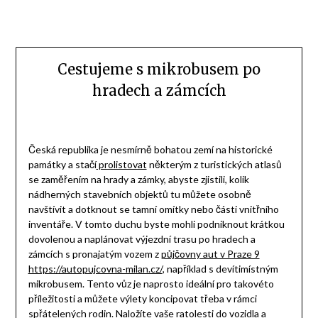
Cestujeme s mikrobusem po
hradech a zámcích
Česká republika je nesmírně bohatou zemí na historické
památky a stačí
prolistovat
některým z turistických atlasů
se zaměřením na hrady a zámky, abyste zjistili, kolik
nádherných stavebních objektů tu můžete osobně
navštívit a dotknout se tamní omítky nebo části vnitřního
inventáře.
V tomto duchu byste mohli podniknout krátkou
dovolenou a naplánovat výjezdní trasu po hradech a
zámcích s pronajatým vozem z
půjčovny aut v Praze 9
https://autopujcovna-milan.cz/
, například s devítimístným
mikrobusem. Tento vůz je naprosto ideální pro takovéto
příležitosti a můžete výlety koncipovat třeba v rámci
spřátelených rodin. Naložíte vaše ratolesti do vozidla a