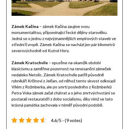
Zámek Kačina
– zámek Kačina zaujme svou
monumentalitou, připomínající řecké dějiny starověku.
Jedná se o jednu z nejvýznamnějších empírových staveb ve
střední Evropě. Zámek Kačina se nachází jen pár kilometrů
severovýchodně od Kutné Hory.
Zámek Kratochvíle
– opusťme na okamžik období
klasicismu a zaměřme pozornost na renesanční zámeček
nedaleko Netolic. Zámek Kratochvíle patřil původně
rybníkáři Krčínovi z Jelčan, od něhož tento skvost odkoupil
Vilém z Rožmberka, ale po smrti posledního z Rožmberků
Petra Voka zámek začal chátrat a o jeho zmrtvýchvstání se
postarali restauratéři z doby socialismu, díky nimž se tato
krásná památka zachovala v téměř původní podobě.
4.6/5 - (9 votes)