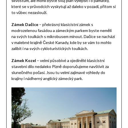
skvostům, ale mohli byste svůj plán vylepšit i o památky,
které se v průvodcích vyskytují až daleko v pozadí, přitom si
to vůbec nezaslouží.
Zámek Dačice
– překrásný klasicistní zámek s
modrozelenou fasádou a zámeckým parkem byste neměli
na svých toulkách s mikrobusem minout. Dačice se nachází
v malebné krajině České Kanady, kde by se vám to mohlo
zalíbit i na svých cykloturistických toulkách.
Zámek Kozel
– velmi působivé a ojedinělé klasicistní
stavební dílo nedaleko Plzně doporučujeme navštívit za
slunečného počasí. Jsou tu velmi zajímavé výhledy do
krajiny i nádherný anglický zámecký park.