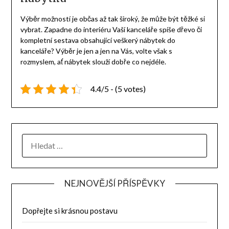
Výběr možností je občas až tak široký, že může být těžké si
vybrat. Zapadne do interiéru Vaší kanceláře spíše dřevo či
kompletní sestava obsahující veškerý
nábytek do
kanceláře
? Výběr je jen a jen na Vás, volte však s
rozmyslem, ať nábytek slouží dobře co nejdéle.
4.4/5 - (5 votes)
NEJNOVĚJŠÍ PŘÍSPĚVKY
Dopřejte si krásnou postavu