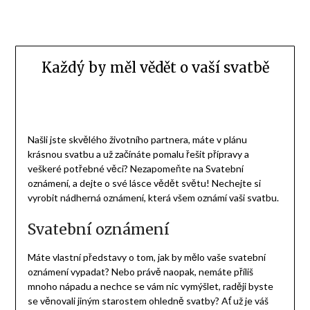
Každý by měl vědět o vaší svatbě
Našli jste skvělého životního partnera, máte v plánu
krásnou svatbu a už začínáte pomalu řešit přípravy a
veškeré potřebné věci? Nezapomeňte na Svatební
oznámení, a dejte o své lásce vědět světu! Nechejte si
vyrobit nádherná oznámení, která všem oznámí vaši svatbu.
Svatební oznámení
Máte vlastní představy o tom, jak by mělo vaše
svatební
oznámení
vypadat? Nebo právě naopak, nemáte příliš
mnoho nápadu a nechce se vám nic vymýšlet, raději byste
se věnovali jiným starostem ohledně svatby? Ať už je váš