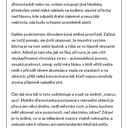
dřevostavbě nebo ne, ovšem vstupují i jiná hlediska,
především velmi nízké náklady na bydlení, vlastní střecha
nad hlavou, kde odpadá drahé nájemné a neustálá
nejistota, zda budu schopen pravidelně platit.
Dalším podstatným důvodem bývá změna prostředí. Začíná
se totiž pomalu, ale jistě ukazovat, že imunitní systém
lidstva je na tom velmi špatně, a týká se to hlavně obyvatel
měst. Ačkoli je tam vše, jak se říká, při ruce, je zde cítit
všudypřítomný chronický stres – automobilový provoz,
vysoká prašnost, smog, vyšší míra hluku, v létě větší vedra
nežli v přírodě vlivem akumulace tepla ve stavbách a na
silnicích, příliš velká koncentrace lidí, kteří nejsou mnohdy
zrovna příjemně naladěni atd.
Čím dál více lidí si toto uvědomuje a snaží se změnit „status
quo“. Mobilní dřevostavba postavená v rekreační oblasti je
přece jen něco jiného, nežli městský ruch, a čemu bychom
měli věnovat více pozornosti, než vlastnímu zdraví? Zdraví
je to jediné, co si za miliardové úspory stejně nekoupíte, a
nebude vám k ničemu ani nadstandardní lékařská péče,