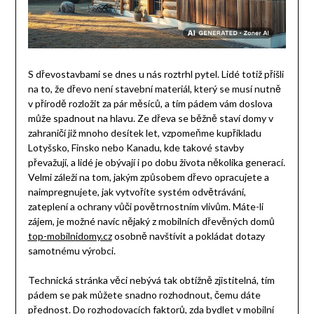
S dřevostavbami se dnes u nás roztrhl pytel. Lidé totiž přišli
na to, že dřevo není stavební materiál, který se musí nutně
v přírodě rozložit za pár měsíců, a tím pádem vám doslova
může spadnout na hlavu. Ze dřeva se běžně staví domy v
zahraničí již mnoho desítek let, vzpomeňme kupříkladu
Lotyšsko, Finsko nebo Kanadu, kde takové stavby
převažují, a lidé je obývají i po dobu života několika generací.
Velmi záleží na tom, jakým způsobem dřevo opracujete a
naimpregnujete, jak vytvoříte systém odvětrávání,
zateplení a ochrany vůči povětrnostním vlivům. Máte-li
zájem, je možné navíc nějaký z mobilních dřevěných domů
top-mobilnidomy.cz
osobně navštívit a pokládat dotazy
samotnému výrobci.
Technická stránka věci nebývá tak obtížně zjistitelná, tím
pádem se pak můžete snadno rozhodnout, čemu dáte
přednost. Do rozhodovacích faktorů, zda bydlet v mobilní