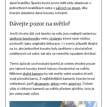
dané krabičky. Šperky byste proto měli vždy skladovat v
jednotlivých krabičkách nebo v
sáčcích se zipem
, díky
kterým dokážete dané kousky ochránit.
Dávejte pozor na světlo!
Jestli chcete dát své šperky na odiv, jsou nejlepší variantou
závěsné šperkovníky
nebo
stojánky
, které navíc můžou
posloužit i jako originální dekorace. I v tomto případě dbejte
na to, aby jednotlivé kousky byly zavěšeny v dostatečné
vzdálenosti od sebe, tak aby se nemohly navzájem dotýkat.
Tento způsob uschovávání šperků je ovšem vhodný pouze
pro takové kousky, které nejsou choulostivé na světlo.
Některé
drahé kameny
by tak mohly velmi snadno ztratit
svojí původní barvu. Z nejběžnějších kamenů, kterým hrozí
vyblednutí, patří
akvamarín
,
zirkon
nebo
ametyst
. Ovšem
vždy si citlivost kamenů na světlo předem zjistěte, toto je
jen velmi malý výčet.