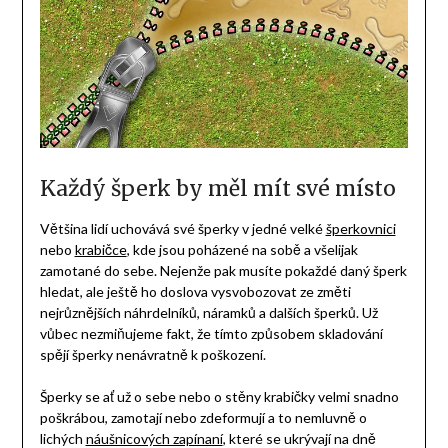
Každý šperk by měl mít své místo
Většina lidí uchovává své šperky v jedné velké
šperkovnici
nebo
krabičce
, kde jsou poházené na sobě a všelijak
zamotané do sebe. Nejenže pak musíte pokaždé daný šperk
hledat, ale ještě ho doslova vysvobozovat ze změti
nejrůznějších náhrdelníků, náramků a dalších šperků. Už
vůbec nezmiňujeme fakt, že tímto způsobem skladování
spějí šperky nenávratně k poškození.
Šperky se ať už o sebe nebo o stěny krabičky velmi snadno
poškrábou, zamotají nebo zdeformují a to nemluvně o
lichých
náušnicových zapínaní
, které se ukrývají na dně