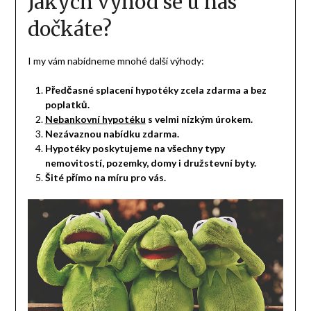
Jakých výhod se u nás
dočkáte?
I my vám nabídneme mnohé další výhody:
Předčasné splacení hypotéky zcela zdarma a bez
poplatků.
Nebankovní hypotéku
s velmi nízkým úrokem.
Nezávaznou nabídku zdarma.
Hypotéky poskytujeme na všechny typy
nemovitostí, pozemky, domy i družstevní byty.
Šité přímo na míru pro vás.