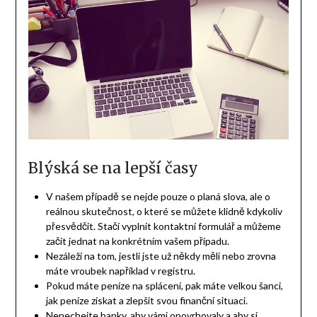
Blýská se na lepší časy
V našem případě se nejde pouze o planá slova, ale o
reálnou skutečnost, o které se můžete klidně kdykoliv
přesvědčit. Stačí vyplnit kontaktní formulář a můžeme
začít jednat na konkrétním vašem případu.
Nezáleží na tom, jestli jste už někdy měli nebo zrovna
máte vroubek například v registru.
Pokud máte peníze na splácení, pak máte velkou šanci,
jak peníze získat a zlepšit svou finanční situaci.
Nenechejte banky, aby vámi opovrhovaly a aby si