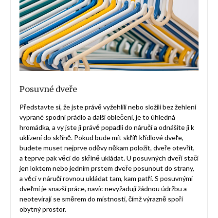
Posuvné dveře
Představte si, že jste právě vyžehlili nebo složili bez žehlení
vyprané spodní prádlo a další oblečení, je to úhledná
hromádka, a vy jste ji právě popadli do náručí a odnášíte ji k
uklizení do skříně. Pokud bude mít skříň křídlové dveře,
budete muset nejprve oděvy někam položit, dveře otevřít,
a teprve pak věci do skříně ukládat. U posuvných dveří stačí
jen loktem nebo jedním prstem dveře posunout do strany,
a věci v náručí rovnou ukládat tam, kam patří. S posuvnými
dveřmi je snazší práce, navíc nevyžadují žádnou údržbu a
neotevírají se směrem do místnosti, čímž výrazně spoří
obytný prostor.