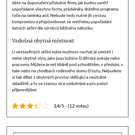
dáte na doporučení příslušné firmy, jak budou uvnitř
uspořádané všechny fochy, prádelníky, drátěné programy,
tyče na ramínka atd. Nebude tedy nutné jít cestou
kompromisu a přizpůsobovat se vnitřnímu uspořádání
šatních skříní dle výrobců běžného nábytku.
Vzdušná obytná místnost
U vestavěných skříní máte možnost nechat je umístit i
mimo obytné zóny, jako jsou ložnice či dětské pokoje nebo
pracovny. Můžete je mít klidně pod schodištěm, v předsíni, v
hale nebo na chodbách rodinného domu či bytu. Nebudete
si tak dělat z obytných prostor skličující a neútulné
skladiště, a ty se stanou více vzdušnými a pro pobyt
příjemnějšími.
3.4/5 - (12 votes)