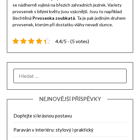
se nádherně vyjímá na březích zahradních jezírek. Variety
prvosenek s bílými květy jsou vzácnější. Jsou to například
šlechtěná
Prvosenka zoubkatá
. Ta je pak jediným druhem
prvosenek, kterým při dostatku vláhy nevadí slunce.
4.4/5 - (5 votes)
NEJNOVĚJŠÍ PŘÍSPĚVKY
Dopřejte si krásnou postavu
Paraván v interiéru: stylový i praktický