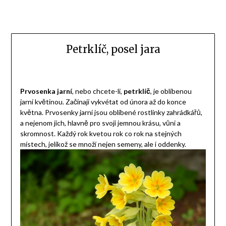
Petrklíč, posel jara
Prvosenka jarní
, nebo chcete-li,
petrklíč
, je oblíbenou
jarní květinou. Začínají vykvétat od února až do konce
května. Prvosenky jarní jsou oblíbené rostlinky zahrádkářů,
a nejenom jich, hlavně pro svoji jemnou krásu, vůni a
skromnost. Každý rok kvetou rok co rok na stejných
místech, jelikož se množí nejen semeny, ale i oddenky.