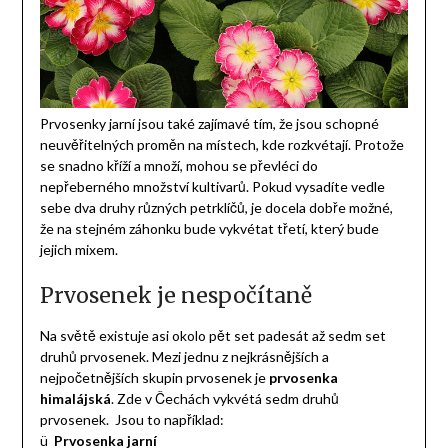
Prvosenky jarní jsou také zajímavé tím, že jsou schopné
neuvěřitelných proměn na místech, kde rozkvétají. Protože
se snadno kříží a množí, mohou se převléci do
nepřeberného množství kultivarů. Pokud vysadíte vedle
sebe dva druhy různých petrklíčů, je docela dobře možné,
že na stejném záhonku bude vykvétat třetí, který bude
jejich mixem.
Prvosenek je nespočítaně
Na světě existuje asi okolo pět set padesát až sedm set
druhů prvosenek. Mezi jednu z nejkrásnějších a
nejpočetnějších skupin prvosenek je
prvosenka
himalájská
. Zde v Čechách vykvétá sedm druhů
prvosenek. Jsou to například:
ü
Prvosenka jarní