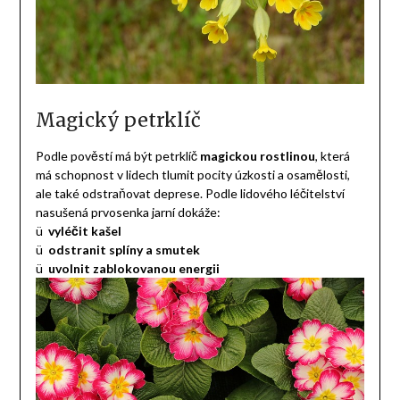
Magický petrklíč
Podle pověstí má být petrklíč
magickou rostlinou
, která
má schopnost v lidech tlumit pocity úzkosti a osamělosti,
ale také odstraňovat deprese. Podle lidového léčitelství
nasušená prvosenka jarní dokáže:
ü
vyléčit kašel
ü
odstranit splíny a smutek
ü
uvolnit zablokovanou energii