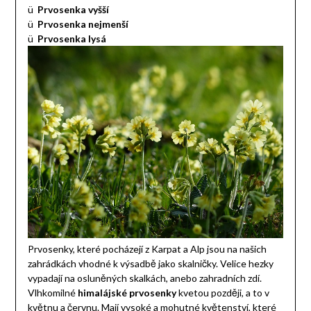
ü
Prvosenka vyšší
ü
Prvosenka nejmenší
ü
Prvosenka lysá
Prvosenky, které pocházejí z Karpat a Alp jsou na našich
zahrádkách vhodné k výsadbě jako skalničky. Velice hezky
vypadají na osluněných skalkách, anebo zahradních zdí.
Vlhkomilné
himalájské prvosenky
kvetou později, a to v
květnu a červnu. Mají vysoké a mohutné květenství, které