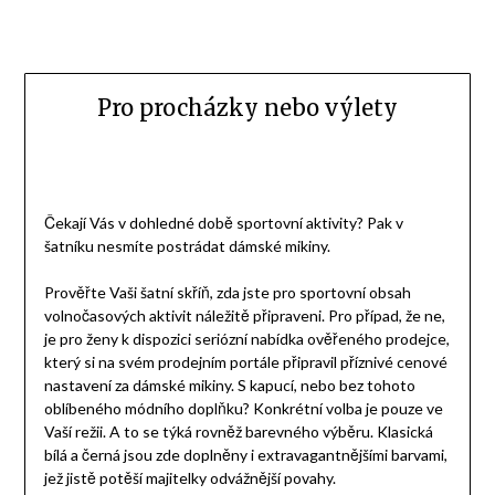
Pro procházky nebo výlety
Čekají Vás v dohledné době sportovní aktivity? Pak v
šatníku nesmíte postrádat dámské mikiny.
Prověřte Vaši šatní skříň, zda jste pro sportovní obsah
volnočasových aktivit náležitě připraveni. Pro případ, že ne,
je pro ženy k dispozici seriózní nabídka ověřeného prodejce,
který si na svém prodejním portále připravil příznivé cenové
nastavení za
dámské mikiny
. S kapucí, nebo bez tohoto
oblíbeného módního doplňku? Konkrétní volba je pouze ve
Vaší režii. A to se týká rovněž barevného výběru. Klasická
bílá a černá jsou zde doplněny i extravagantnějšími barvami,
jež jistě potěší majitelky odvážnější povahy.