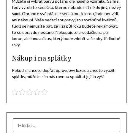
Můžete si vybrat barvu potahu dle našeho vzorníku. Sami si
tedy vyrobíte sedačku, kterou nebude mít nikdo jiný, než vy
sami. Ohromte své přátele sedačkou, kterou jinde neuvidí,
ani nekoupí. Naše
sedací soupravy
jsou vyráběné kvalitně,
tudíž se nemusíte bát, že ji za půl roku budete reklamovat,
to se opravdu nestane. Nekupujete si sedačku za pár
korun, ale luxusní kus, který bude zdobit vaše obydlí dlouhé
roky.
Nákup i na splátky
Pokud si chcete dopřát opravdový luxus a chcete využít
splátky, můžete si u nás rovnou spočítat jejich výši.