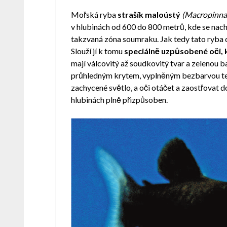
Mořská ryba
strašík maloústý
(Macropinna
v hlubinách od 600 do 800 metrů, kde se nach
takzvaná zóna soumraku. Jak tedy tato ryba 
Slouží jí k tomu
speciálně uzpůsobené oči, 
mají válcovitý až soudkovitý tvar a zelenou b
průhledným krytem, vyplněným bezbarvou te
zachycené světlo, a oči otáčet a zaostřovat 
hlubinách plně přizpůsoben.