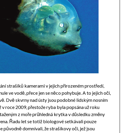
ání strašíků kamerami v jejich přirozeném prostředí,
rnule ve vodě, přece jen se něco pohybuje. A to jejich oči,
ravě. Dvě skvrny nad ústy jsou podobné lidským nosním
ž v roce 2009, přestože ryba byla popsána už roku
 vytaženým z moře průhledná krytka v důsledku změny
vena. Řadu let se totiž biologové setkávali pouze
e původně domnívali, že strašíkovy oči, jež jsou