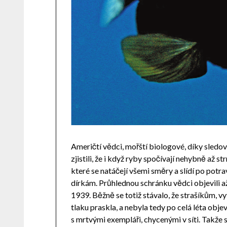
Američtí vědci, mořští biologové, díky sledov
zjistili, že i když ryby spočívají nehybně až st
které se natáčejí všemi směry a slídí po pot
dírkám. Průhlednou schránku vědci objevili a
1939. Běžně se totiž stávalo, že strašíkům,
tlaku praskla, a nebyla tedy po celá léta obje
s mrtvými exempláři, chycenými v síti. Takže s