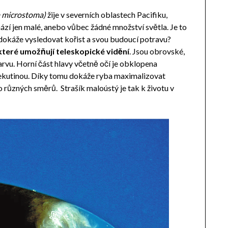
 microstoma)
žije v severních oblastech Pacifiku,
ází jen malé, anebo vůbec žádné množství světla. Je to
dokáže vysledovat kořist a svou budoucí potravu?
které umožňují teleskopické vidění
. Jsou obrovské,
arvu. Horní část hlavy včetně očí je obklopena
kutinou. Díky tomu dokáže ryba maximalizovat
do různých směrů.
Strašík maloústý je tak k životu v