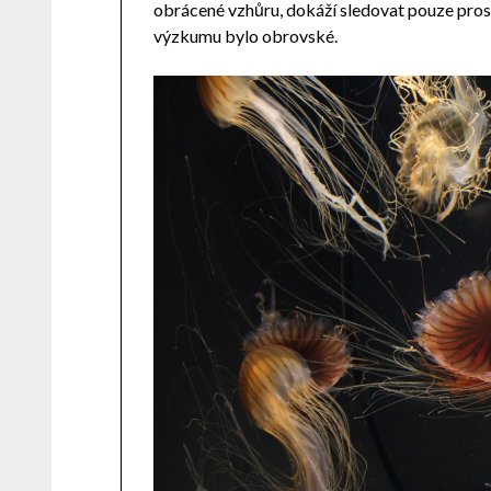
obrácené vzhůru, dokáží sledovat pouze prost
výzkumu bylo obrovské.