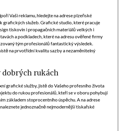
poří Vaši reklamu, hledejte na adrese plzeňské
ek grafických služeb. Grafické studio, které pracuje
sign tiskovin i propagačních materiálů velkých i
stavách a podkladech, které na adresu ověřené firmy
izovaný tým profesionálů fantastický výsledek.
místě na prvotřídní kvalitu sazby a nezaměnitelný
v dobrých rukách
í grafické služby, jistě do Vašeho profesního života
rojektu do rukou profesionálů, kteří se v oboru pohybují
čním základem stoprocentního úspěchu. A na adrese
 naleznete jednoznačně nejmodernější tiskařské