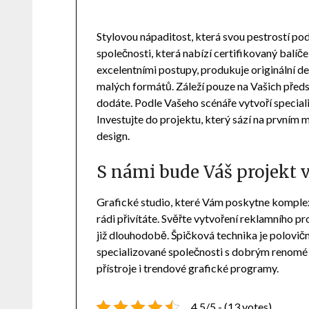
Stylovou nápaditost, která svou pestrostí pod
společnosti, která nabízí certifikovaný balíč
excelentními postupy, produkuje originální de
malých formátů. Záleží pouze na Vašich před
dodáte. Podle Vašeho scénáře vytvoří special
Investujte do projektu, který sází na prvním 
design.
S námi bude Váš projekt 
Grafické studio
, které Vám poskytne komplexn
rádi přivítáte. Svěřte vytvoření reklamního p
již dlouhodobě. Špičková technika je polovi
specializované společnosti s dobrým renomé
přístroje i trendové grafické programy.
4.5/5 - (13 votes)