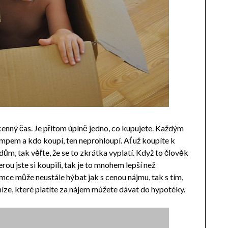
ocenný čas. Je přitom úplně jedno, co kupujete. Každým
pem a kdo koupí, ten neprohloupí. Ať už koupíte k
ům, tak věřte, že se to zkrátka vyplatí. Když to člověk
erou jste si koupili, tak je to mnohem lepší než
mce může neustále hýbat jak s cenou nájmu, tak s tím,
eníze, které platíte za nájem můžete dávat do hypotéky.