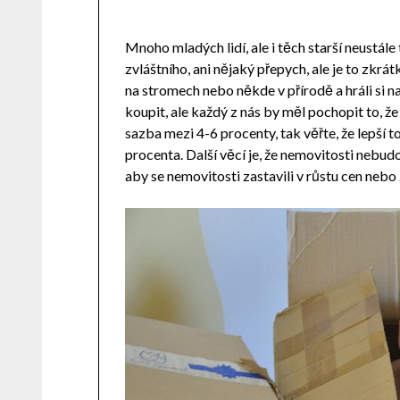
Mnoho mladých lidí, ale i těch starší neustále
zvláštního, ani nějaký přepych, ale je to zkrá
na stromech nebo někde v přírodě a hráli si n
koupit, ale každý z nás by měl pochopit to, ž
sazba mezi 4-6 procenty, tak věřte, že lepší
procenta. Další věcí je, že nemovitosti nebud
aby se nemovitosti zastavili v růstu cen nebo