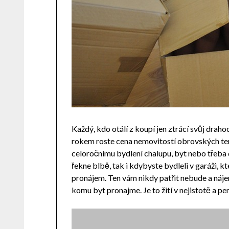
Každý, kdo otálí z koupí jen ztrácí svůj drah
rokem roste cena nemovitostí obrovských tem
celoročnímu bydlení chalupu, byt nebo třeba d
řekne blbě, tak i kdybyste bydleli v garáži, kt
pronájem. Ten vám nikdy patřit nebude a náje
komu byt pronajme. Je to žití v nejistotě a p