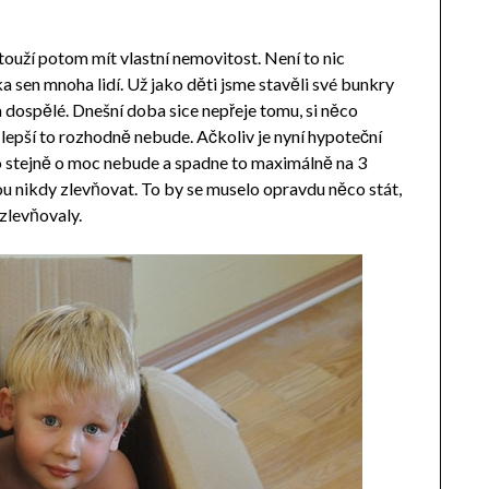
 touží potom mít vlastní nemovitost. Není to nic
tka sen mnoha lidí. Už jako děti jsme stavěli své bunkry
a dospělé. Dnešní doba sice nepřeje tomu, si něco
e lepší to rozhodně nebude. Ačkoliv je nyní hypoteční
 to stejně o moc nebude a spadne to maximálně na 3
ou nikdy zlevňovat. To by se muselo opravdu něco stát,
 zlevňovaly.