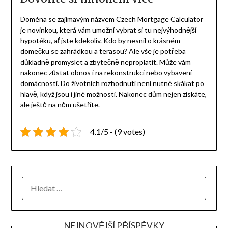
Doména se zajímavým názvem
Czech Mortgage Calculator
je novinkou, která vám umožní vybrat si tu nejvýhodnější
hypotéku, ať jste kdekoliv. Kdo by nesnil o krásném
domečku se zahrádkou a terasou? Ale vše je potřeba
důkladně promyslet a zbytečně neproplatit. Může vám
nakonec zůstat obnos i na rekonstrukci nebo vybavení
domácnosti. Do životních rozhodnutí není nutné skákat po
hlavě, když jsou i jiné možnosti. Nakonec dům nejen získáte,
ale ještě na něm ušetříte.
4.1/5 - (9 votes)
NEJNOVĚJŠÍ PŘÍSPĚVKY