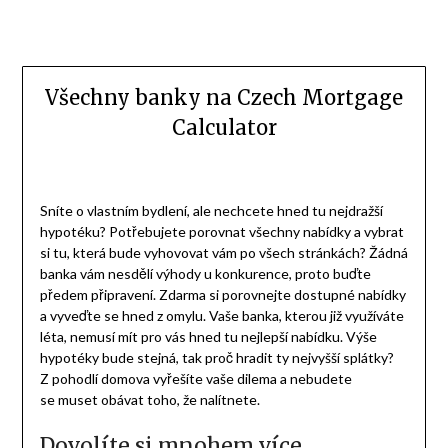
Všechny banky na Czech Mortgage
Calculator
Sníte o vlastním bydlení, ale nechcete hned tu nejdražší
hypotéku? Potřebujete porovnat všechny nabídky a vybrat
si tu, která bude vyhovovat vám po všech stránkách? Žádná
banka vám nesdělí výhody u konkurence, proto buďte
předem připravení. Zdarma si porovnejte dostupné nabídky
a vyveďte se hned z omylu. Vaše banka, kterou již využíváte
léta, nemusí mít pro vás hned tu nejlepší nabídku. Výše
hypotéky bude stejná, tak proč hradit ty nejvyšší splátky?
Z pohodlí domova vyřešíte vaše dilema a nebudete
se muset obávat toho, že nalítnete.
Dovolíte si mnohem více