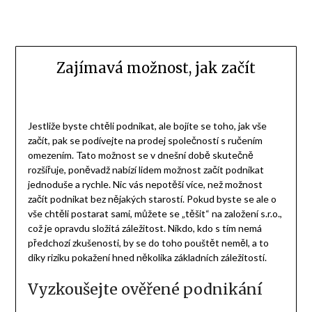
Zajímavá možnost, jak začít
Jestliže byste chtěli podnikat, ale bojíte se toho, jak vše
začít, pak se podívejte na prodej společností s ručením
omezením. Tato možnost se v dnešní době skutečně
rozšiřuje, poněvadž nabízí lidem možnost začít podnikat
jednoduše a rychle. Nic vás nepotěší více, než možnost
začít podnikat bez nějakých starostí. Pokud byste se ale o
vše chtěli postarat sami, můžete se „těšit“ na
založení s.r.o.
,
což je opravdu složitá záležitost. Nikdo, kdo s tím nemá
předchozí zkušenosti, by se do toho pouštět neměl, a to
díky riziku pokažení hned několika základních záležitostí.
Vyzkoušejte ověřené podnikání