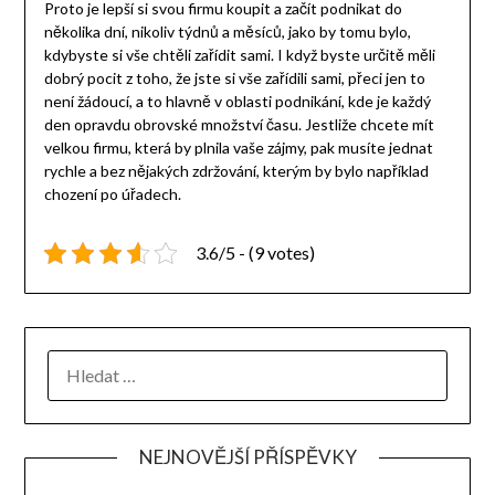
Proto je lepší si svou firmu koupit a začít podnikat do
několika dní, nikoliv týdnů a měsíců, jako by tomu bylo,
kdybyste si vše chtěli zařídit sami. I když byste určitě měli
dobrý pocit z toho, že jste si vše zařídili sami, přeci jen to
není žádoucí, a to hlavně v oblasti podnikání, kde je každý
den opravdu obrovské množství času. Jestliže chcete mít
velkou firmu, která by plnila vaše zájmy, pak musíte jednat
rychle a bez nějakých zdržování, kterým by bylo například
chození po úřadech.
3.6/5 - (9 votes)
NEJNOVĚJŠÍ PŘÍSPĚVKY